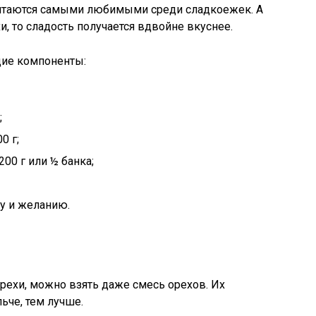
таются самыми любимыми среди сладкоежек. А
и, то сладость получается вдвойне вкуснее.
щие компоненты:
;
0 г;
00 г или ½ банка;
су и желанию.
рехи, можно взять даже смесь орехов. Их
ьче, тем лучше.