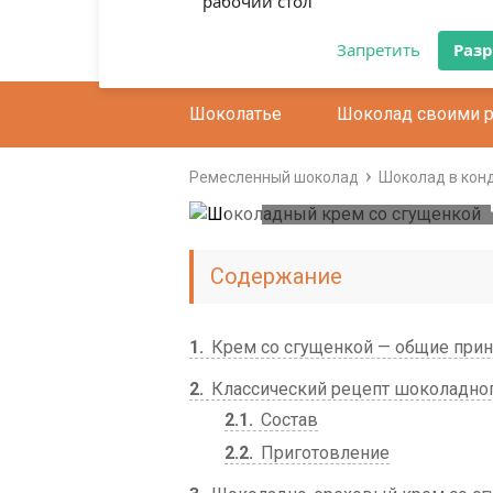
Разрешите сайту candiland.ru
отправлять вам уведомления на
рабочий стол
Шоколатье
Шоколад своими 
Запретить
Раз
Шокола
Ремесленный шоколад
Шоколад в кон
сг
Содержание
1
Крем со сгущенкой — общие при
2
Классический рецепт шоколадног
2.1
Состав
2.2
Приготовление