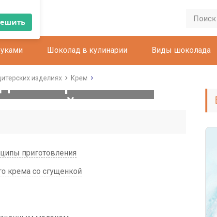
×
руками
Шоколад в кулинарии
Виды шоколада
решить
дный крем со
дитерских изделиях
Крем
ущенкой
нципы приготовления
о крема со сгущенкой