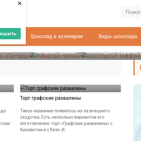
×
решить
руками
Шоколад в кулинарии
Виды шоколада
Пряники
Шоколад в кулинарии
ри
Имбирные пряники
Шоколадные маффины с
Торты
Торт графские развалины
юдо
Такое название появилось из-за внешнего
сходства. Есть несколько вариантов его
оссии
изготовления: торт «Графские развалины» с
бисквитом и с безе. И...
Крем