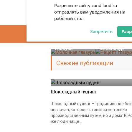
Разрешите сайту candiland.ru
отправлять вам уведомления на
рабочий стол
Глазурь
Глазурь
Запретить
Раз
Шоколатье
Шоколад своими 
Молочная
Рецепт глазу
глазурь
«Леопард»
Свежие публикации
Шоколад в кондитерских изделиях
Шоколадный пудинг
Шоколадный пудинг – традиционное бл
англичан, которое готовится не только
производственным путем, но и дома. В Р
же люди чаще...
Шоколад в кондитерских изделиях